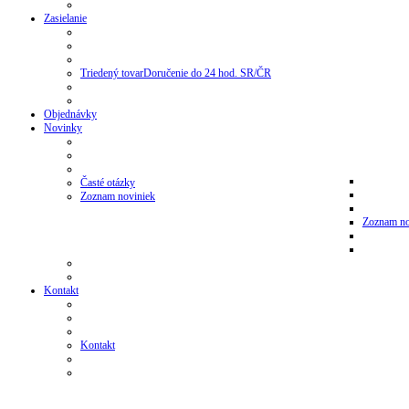
Zasielanie
Triedený tovar
Doručenie do 24 hod. SR/ČR
Objednávky
Novinky
Časté otázky
Zoznam noviniek
Zoznam no
Kontakt
Kontakt