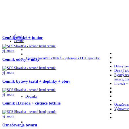
Úvod
Cenník detské + junior
Cenník
yj_zoom
Triedený tovar
NOVINKA - vyberajte z FOTOponuky
Cenník odevy + mixy
Odevy pre
Detský tov
yj_zoom
Bytový tex
masky, hra
Cenník bytový textil + doplnky + obuv
II.trieda + 
yj_zoom
Doplnky
Cenník II.trieda + čistiace textílie
Označovan
Vybavenie
yj_zoom
Označovanie tovaru