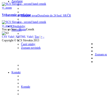
Zasielanie
yj_zoom
Vybavenie predajne
Triedený tovar
Doručenie do 24 hod. SR/ČR
yj_zoom
Objednávky
You are here:
Home
Cenník
Novinky
CSS Valid |
XHTML Valid |
Top
|
+
-
Copyright © SCS Slovakia 2013
Časté otázky
Zoznam noviniek
Zoznam no
Kontakt
Kontakt