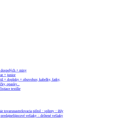
 dospelých + mixy
ar + junior
til + doplnky + obuv
obuv, kabelky, šatky,
čky, opasky...
čistiace textílie
ie tovaru
nastrelovacia pištol :: splinty :: ihly
 predajne
štipcové vešiaky :: drôtené vešiaky