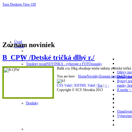
Turn Desktop View Off
Úvod
Zoznam noviniek
Cenník
B_CPW /Detské tričká dlhý r./
Triedený tovar
NOVINKA - vyberajte z FOTOponuky
Balík cca 10kg obsahuje tenšie mikiny a detské tričk
Odevy pre
You are here:
Home
Novinky
Zoznam noviniek
Zozna
Detský tov
Bytový tex
masky, hra
CSS Valid |
XHTML Valid |
Top
|
+
-
II.trieda + 
Copyright © SCS Slovakia 2013
Doplnky
Označovan
Vybavenie