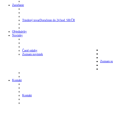
Zasielanie
Triedený tovar
Doručenie do 24 hod. SR/ČR
Objednávky
Novinky
Časté otázky
Zoznam noviniek
Zoznam no
Kontakt
Kontakt