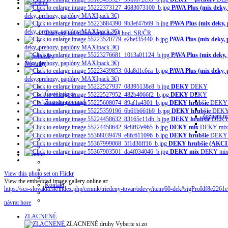
Zasielanie
PAVA Plus (mix deky
deky, prehozy, paplóny MAXIpack 3€)
PAVA Plus (mix deky,
deky, prehozy, paplóny MAXIpack 3€)
Triedený tovar
Doručenie do 24 hod. SR/ČR
PAVA Plus (mix deky,
deky, prehozy, paplóny MAXIpack 3€)
PAVA Plus (mix deky
Objednávky
deky, prehozy, paplóny MAXIpack 3€)
Novinky
PAVA Plus (mix deky,
deky, prehozy, paplóny MAXIpack 3€)
DEKY
DEKY
Časté otázky
DEKY
DEKY
Zoznam noviniek
DEKY hrubšie
DEKY 
DEKY hrubšie
DEKY 
Zoznam no
DEKY hrubšie
DEKY 
DEKY mix
DEKY mix
DEKY hrubšie
DEKY 
DEKY hrubšie (AKCIA
DEKY mix
DEKY mi
Kontakt
View this photo set on Flickr
View the embedded image gallery online at:
Kontakt
https://scs-slovakia.sk/index.php/cennik/triedeny-tovar/odevy/item/60-dek#sigProIdf8e2261
návrat hore
ZLACNENÉ
ZLACNENÉ druhy Vyberte si zo