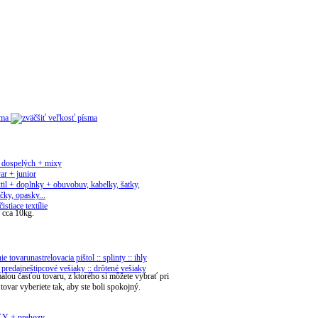
sma
 dospelých + mixy
ar + junior
til + doplnky + obuv
obuv, kabelky, šatky,
čky, opasky...
čistiace textílie
 cca 10kg.
ie tovaru
nastrelovacia pištol :: splinty :: ihly
 predajne
štipcové vešiaky :: drôtené vešiaky
 malou časťou tovaru, z ktorého si môžete vybrať pri
ovar vyberiete tak, aby ste boli spokojný.
Y + prehozy