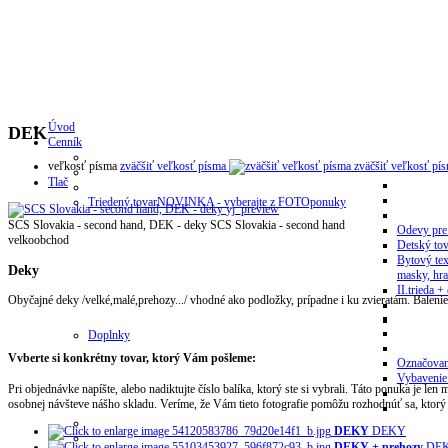
Úvod
DEK
Cenník
veľkosť písma
zväčšiť veľkosť písma
zväčšiť veľkosť pí
Tlač
Triedený tovar
NOVINKA - vyberajte z FOTOponuky
yj_preview
SCS Slovakia - second hand, DEK - deky
SCS Slovakia - second hand
Odevy pre
velkoobchod
Detský tov
Bytový tex
Deky
masky, hra
II.trieda + 
Obyčajné deky /velké,malé,prehozy.../ vhodné ako podložky, prípadne i ku zvieratám. Balenie
Doplnky
Vvberte si konkrétny tovar, ktorý Vám pošleme:
Označovan
Vybavenie
Pri objednávke napíšte, alebo nadiktujte číslo balíka, ktorý ste si vybrali. Táto ponuka je len
osobnej návšteve nášho skladu. Veríme, že Vám tieto fotografie pomôžu rozhodnúť sa, ktorý t
DEKY
DEKY
DEKY + prehozy
DEK