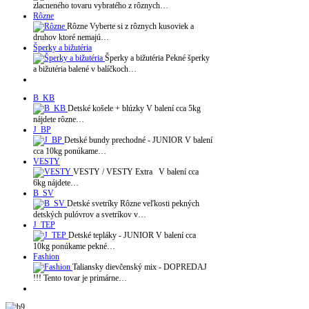
zlacneného tovaru vybratého z rôznych…
Rôzne
Rôzne Vyberte si z rôznych kusoviek a
druhov ktoré nemajú…
Šperky a bižutéria
Šperky a bižutéria Pekné šperky
a bižutéria balené v balíčkoch…
B_KB
Detské košele + blúzky V balení cca 5kg
nájdete rôzne…
J_BP
Detské bundy prechodné - JUNIOR V balení
cca 10kg ponúkame…
VESTY
VESTY / VESTY Extra V balení cca
6kg nájdete…
B_SV
Detské svetríky Rôzne veľkosti pekných
detských pulóvrov a svetríkov v…
J_TEP
Detské tepláky - JUNIOR V balení cca
10kg ponúkame pekné…
Fashion
Taliansky dievčenský mix - DOPREDAJ
!!! Tento tovar je primárne…