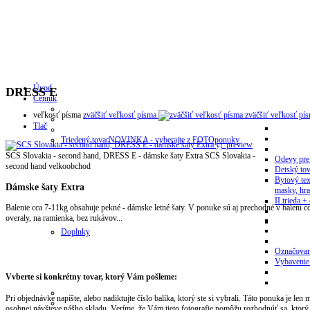
Úvod
DRESS E
Cenník
veľkosť písma
zväčšiť veľkosť písma
zväčšiť veľkosť pí
Tlač
Triedený tovar
NOVINKA - vyberajte z FOTOponuky
yj_preview
SCS Slovakia - second hand, DRESS E - dámske šaty Extra
SCS Slovakia -
Odevy pre
second hand velkoobchod
Detský tov
Bytový tex
Dámske šaty Extra
masky, hra
II.trieda + 
Balenie cca 7-11kg obsahuje pekné - dámske letné šaty. V ponuke sú aj prechodné v bale
overaly, na ramienka, bez rukávov...
Doplnky
Označovan
Vybavenie
Vvberte si konkrétny tovar, ktorý Vám pošleme:
Pri objednávke napíšte, alebo nadiktujte číslo balíka, ktorý ste si vybrali. Táto ponuka je len
osobnej návšteve nášho skladu. Veríme, že Vám tieto fotografie pomôžu rozhodnúť sa, ktorý t