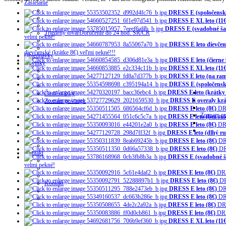
Zasielanie
DRESS E (spoločensk
DRESS E XL leto (11€
DRESS E (svadobné šat
Triedený tovar
Doručenie do 24 hod. SR/ČR
velmi pekné!
DRESS E leto dievčens
dievčenské (krátke 8€) veľmi pekné!!!
Objednávky
DRESS E leto (čierne 
Novinky
DRESS E XL leto (11€
DRESS E leto (na ram
DRESS E (spoločensk
DRESS E leto (krátky
Časté otázky
DRESS E overaly krá
Zoznam noviniek
DRESS E leto (8€)
DR
Zoznam no
DRESS E leto (bez ru
DRESS E leto (8€)
DR
DRESS E leto (dlhý ru
DRESS E leto (8€)
DR
DRESS E leto (8€)
DR
Kontakt
DRESS E (svadobné ša
velmi pekné!
DRESS E leto (8€)
DRE
DRESS E leto (8€)
DR
Kontakt
DRESS E leto (8€)
DR
DRESS E leto (8€)
DR
DRESS E leto (8€)
DRE
DRESS E leto (8€)
DRE
DRESS E XL leto (11€