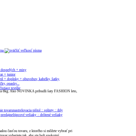
sma
 dospelých + mixy
ar + junior
til + doplnky + obuv
obuv, kabelky, šatky,
čky, opasky...
čistiace textílie
ní cca 8kg. Ako NOVINKA pribudli šaty FASHION leto,
ie tovaru
nastrelovacia pištol :: splinty :: ihly
 predajne
štipcové vešiaky :: drôtené vešiaky
 malou časťou tovaru, z ktorého si môžete vybrať pri
ovar vyberiete tak, aby ste boli spokojný.