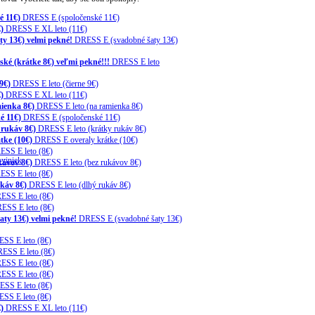
é 11€)
DRESS E (spoločenské 11€)
)
DRESS E XL leto (11€)
y 13€) velmi pekné!
DRESS E (svadobné šaty 13€)
ké (krátke 8€) veľmi pekné!!!
DRESS E leto
9€)
DRESS E leto (čierne 9€)
)
DRESS E XL leto (11€)
ienka 8€)
DRESS E leto (na ramienka 8€)
é 11€)
DRESS E (spoločenské 11€)
 rukáv 8€)
DRESS E leto (krátky rukáv 8€)
tke (10€)
DRESS E overaly krátke (10€)
ESS E leto (8€)
viniek
kávov 8€)
DRESS E leto (bez rukávov 8€)
ESS E leto (8€)
káv 8€)
DRESS E leto (dlhý rukáv 8€)
ESS E leto (8€)
ESS E leto (8€)
ty 13€) velmi pekné!
DRESS E (svadobné šaty 13€)
SS E leto (8€)
ESS E leto (8€)
ESS E leto (8€)
ESS E leto (8€)
SS E leto (8€)
SS E leto (8€)
)
DRESS E XL leto (11€)