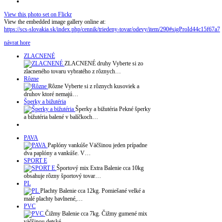
View this photo set on Flickr
View the embedded image gallery online at:
https://scs-slovakia.sk/index.php/cennik/triedeny-tovar/odevy/item/290#sigProId44c15f67a7
návrat hore
ZLACNENÉ
ZLACNENÉ druhy Vyberte si zo
zlacneného tovaru vybratého z rôznych…
Rôzne
Rôzne Vyberte si z rôznych kusoviek a
druhov ktoré nemajú…
Šperky a bižutéria
Šperky a bižutéria Pekné šperky
a bižutéria balené v balíčkoch…
PAVA
Paplóny vankúše Väčšinou jeden prípadne
dva paplóny a vankúše. V…
SPORT E
Športový mix Extra Balenie cca 10kg
obsahuje rôzny športový tovar…
PL
Plachty Balenie cca 12kg. Pomiešané velké a
malé plachty bavlnené,…
PVC
Čižmy Balenie cca 7kg. Čižmy gumené mix
väčšinou detské. …