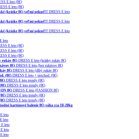
SS E leto (8€)
ESS E leto (8€)
ké (krátke 8€) veľmi pekné!!!
DRESS E leto
ké (krátke 8€) veľmi pekné!!!
DRESS E leto
ké (krátke 8€) veľmi pekné!!!
DRESS E leto
 leto
ESS E leto (8€)
ESS E leto (8€)
ESS E leto (8€)
y rukáv 8€)
DRESS E leto (krátky rukáv 8€)
kávov 8€)
DRESS E leto (bez rukávov 8€)
káv 8€)
DRESS E leto (dlhý rukáv 8€)
d. (8€)
DRESS E leto + prechod. (8€)
8€)
DRESS E leto trendy (8€)
(8€)
DRESS E leto trendy (8€)
ION 8€)
DRESS E leto (FASHION 8€)
(8€)
DRESS E leto trendy (8€)
(8€)
DRESS E leto trendy (8€)
hodné kartónové balenie 8€) váha cca 18-20kg
 leto
 leto
E leto
E leto
 leto