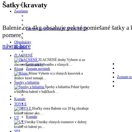
Šatky+kravaty
Zasielanie
Balenie cca 4kg obsahuje pekné pomiešané šatky a 
Triedený tovar
Doručenie do 24 hod. SR/ČR
pomere.
Objednávky
návrat hore
Novinky
ZLACNENÉ
ZLACNENÉ druhy Vyberte si zo
Časté otázky
zlacneného tovaru vybratého z rôznych…
Zoznam noviniek
Rôzne
Rôzne Vyberte si z rôznych kusoviek a
Zoznam no
druhov ktoré nemajú…
Šperky a bižutéria
Šperky a bižutéria Pekné šperky
a bižutéria balené v balíčkoch…
Kontakt
TOYS E
Hračky extra Balenie cca 10 kg obsahuje
krásne takmer ako…
Kontakt
UT
Uteráky Uteráky rôznych rozmerov v dobrej
kvalite sú balené po…
SPA