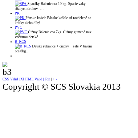
Spacáky Balenie cca 10 kg. Spacie vaky
rôznych druhov -…
PK
Pánske košele Pánske košele sú rozdelené na
krátky alebo dlhý…
PVC
Čižmy Balenie cca 7kg. Čižmy gumené mix
väčšinou detské. …
B_RCS
Detské rukavice + čiapky + šále V balení
cca 6kg…
CSS Valid |
XHTML Valid |
Top
|
+
-
Copyright © SCS Slovakia 2013