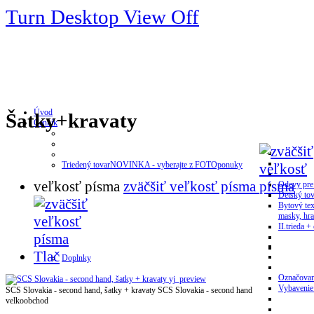
Turn Desktop View Off
Úvod
Šatky+kravaty
Cenník
Triedený tovar
NOVINKA - vyberajte z FOTOponuky
veľkosť písma
zväčšiť veľkosť písma
Odevy pre
Detský tov
Bytový tex
masky, hra
II.trieda + 
Tlač
Doplnky
Označovan
yj_preview
Vybavenie
SCS Slovakia - second hand, šatky + kravaty
SCS Slovakia - second hand
velkoobchod