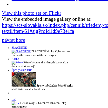
View this photo set on Flickr
View the embedded image gallery online at:
https://scs-slovakia.sk/index.php/cennik/triedeny-t
textil/item/61#sigProId1d9e73e1fa
návrat hore
ZLACNENÉ
ZLACNENÉ druhy Vyberte si zo
zlacneného tovaru vybratého z rôznych…
Rôzne
Rôzne Vyberte si z rôznych kusoviek a
druhov ktoré nemajú…
Šperky a bižutéria
Šperky a bižutéria Pekné šperky
a bižutéria balené v balíčkoch…
BV
Detské vaky V balení cca 10 alebo 15kg
nájdete rôzne…