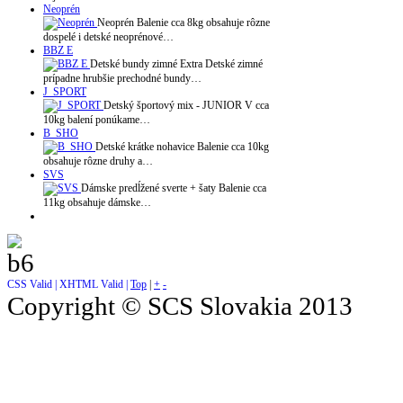
Neoprén
Neoprén Balenie cca 8kg obsahuje rôzne
dospelé i detské neoprénové…
BBZ E
Detské bundy zimné Extra Detské zimné
prípadne hrubšie prechodné bundy…
J_SPORT
Detský športový mix - JUNIOR V cca
10kg balení ponúkame…
B_SHO
Detské krátke nohavice Balenie cca 10kg
obsahuje rôzne druhy a…
SVS
Dámske predĺžené sverte + šaty Balenie cca
11kg obsahuje dámske…
CSS Valid |
XHTML Valid |
Top
|
+
-
Copyright © SCS Slovakia 2013