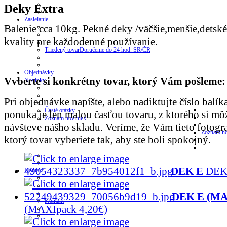
Deky Extra
Zasielanie
Balenie cca 10kg. Pekné deky /väčšie,menšie,detské,
kvality pre každodenné používanie.
Triedený tovar
Doručenie do 24 hod. SR/ČR
Objednávky
Vvberte si konkrétny tovar, ktorý Vám pošleme:
Novinky
Pri objednávke napíšte, alebo nadiktujte číslo balíka
Časté otázky
ponuka je len malou časťou tovaru, z ktorého si mô
Zoznam noviniek
návšteve nášho skladu. Veríme, že Vám tieto fotog
Zoznam no
ktorý tovar vyberiete tak, aby ste boli spokojný.
DEK E
DEK
Kontakt
DEK E (MAX
Kontakt
(MAXIpack 4,20€)