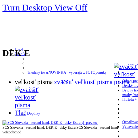
Turn Desktop View Off
Úvod
DEK E
Cenník
Triedený tovar
NOVINKA - vyberajte z FOTOponuky
veľkosť písma
zväčšiť veľkosť písma
Odevy pre
Detský tov
Bytový tex
masky, hra
II.trieda + 
Tlač
Doplnky
Označovan
yj_preview
Vybavenie
SCS Slovakia - second hand, DEK E - deky Extra
SCS Slovakia - second hand
velkoobchod