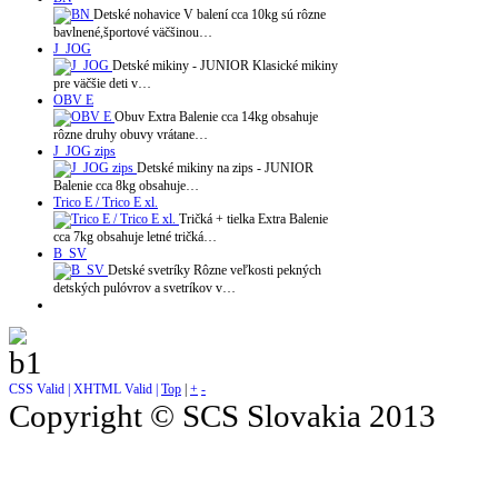
Detské nohavice V balení cca 10kg sú rôzne
bavlnené,športové väčšinou…
J_JOG
Detské mikiny - JUNIOR Klasické mikiny
pre väčšie deti v…
OBV E
Obuv Extra Balenie cca 14kg obsahuje
rôzne druhy obuvy vrátane…
J_JOG zips
Detské mikiny na zips - JUNIOR
Balenie cca 8kg obsahuje…
Trico E / Trico E xl.
Tričká + tielka Extra Balenie
cca 7kg obsahuje letné tričká…
B_SV
Detské svetríky Rôzne veľkosti pekných
detských pulóvrov a svetríkov v…
CSS Valid |
XHTML Valid |
Top
|
+
-
Copyright © SCS Slovakia 2013