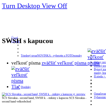
Turn Desktop View Off
Úvod
SWSH s kapucou
Cenník
Triedený tovar
NOVINKA - vyberajte z FOTOponuky
veľkosť písma
zväčšiť veľkosť písma
Odevy pre
Detský tov
Bytový tex
masky, hra
II.trieda + 
Tlač
Doplnky
Označovan
yj_preview
Vybavenie
SCS Slovakia - second hand, SWSH k. - mikiny s kapucou
SCS Slovakia -
second hand velkoobchod