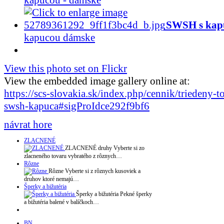
SWSH s kap
kapucou dámske
View this photo set on Flickr
View the embedded image gallery online at:
https://scs-slovakia.sk/index.php/cennik/triedeny-t
swsh-kapuca#sigProIdce292f9bf6
návrat hore
ZLACNENÉ
ZLACNENÉ druhy Vyberte si zo
zlacneného tovaru vybratého z rôznych…
Rôzne
Rôzne Vyberte si z rôznych kusoviek a
druhov ktoré nemajú…
Šperky a bižutéria
Šperky a bižutéria Pekné šperky
a bižutéria balené v balíčkoch…
BN