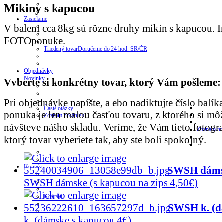
Mikiny s kapucou
Zasielanie
V balení cca 8kg sú rôzne druhy mikín s kapucou. 
FOTOponuke.
Triedený tovar
Doručenie do 24 hod. SR/ČR
Objednávky
Novinky
Vvberte si konkrétny tovar, ktorý Vám pošleme:
Pri objednávke napíšte, alebo nadiktujte číslo balíka
Časté otázky
ponuka je len malou časťou tovaru, z ktorého si mô
Zoznam noviniek
návšteve nášho skladu. Veríme, že Vám tieto fotog
Zoznam no
ktorý tovar vyberiete tak, aby ste boli spokojný.
Kontakt
SWSH dámske
SWSH dámske (s kapucou na zips 4,50€)
Kontakt
SWSH k. (d
k. (dámske s kapucou 4€)