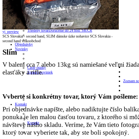
Zasielanie
Triedený tovar
Doručenie do 24 hod. SR/ČR
yj_preview
SCS Slovakia - second hand, SLIM dámske úzke nohavice
SCS Slovakia -
second hand velkoobchod
Objednávky
Novinky
Slim
V balení cca 7 alebo 13kg sú namiešané veľmi žiad
Časté otázky
elasťáky a rifle.
Zoznam noviniek
Zoznam no
Vvberte si konkrétny tovar, ktorý Vám pošleme:
Kontakt
Pri objednávke napíšte, alebo nadiktujte číslo balíka
ponuka je len malou časťou tovaru, z ktorého si mô
Kontakt
návšteve nášho skladu. Veríme, že Vám tieto fotog
ktorý tovar vyberiete tak, aby ste boli spokojný.