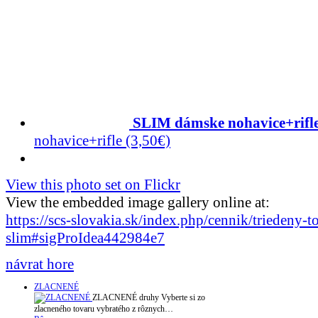
SLIM dámske nohavice+rifle
nohavice+rifle (3,50€)
View this photo set on Flickr
View the embedded image gallery online at:
https://scs-slovakia.sk/index.php/cennik/triedeny-t
slim#sigProIdea442984e7
návrat hore
ZLACNENÉ
ZLACNENÉ druhy Vyberte si zo
zlacneného tovaru vybratého z rôznych…