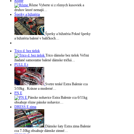
Rôzne
Rôzne Vyberte si z rôznych kusoviek a
druhov ktoré nemajú…
Šperky a bižutéria
Šperky a bižutéria Pekné šperky
a bižutéria balené v balíčkoch…
Trico d. bez tielok
Trico dámske bez tielok Veľmi
žiadané samostatne balené dámske tričká…
PULL E t
Svetre tenké Extra Balenie cca
5/10kg . Krásne a moderné…
PN E
Pánske nohavice Extra Balenie cca 6/11kg
obsahuje rôzne pánske nohavice…
DRESS E zima
Dámske šaty Extra zima Balenie
cca 7-10kg obsahuje dámske zimné…