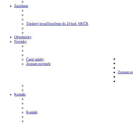
Zasielanie
Triedený tovar
Doručenie do 24 hod. SR/ČR
Objednávky
Novinky
Časté otázky
Zoznam noviniek
Zoznam no
Kontakt
Kontakt