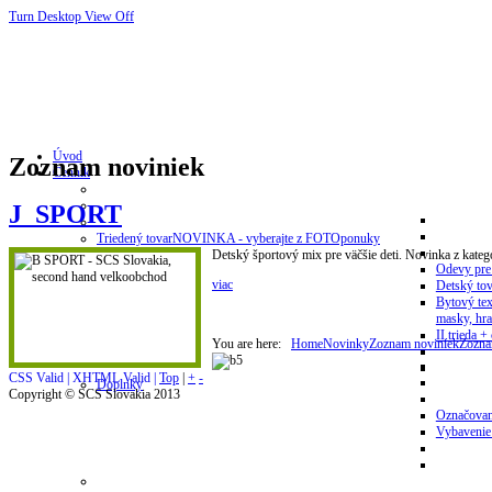
Turn Desktop View Off
Úvod
Zoznam noviniek
Cenník
J_SPORT
Triedený tovar
NOVINKA - vyberajte z FOTOponuky
Detský športový mix pre väčšie deti. Novinka z kat
Odevy pre
viac
Detský tov
Bytový tex
masky, hra
II.trieda + 
You are here:
Home
Novinky
Zoznam noviniek
Zozna
CSS Valid |
XHTML Valid |
Top
|
+
-
Doplnky
Copyright © SCS Slovakia 2013
Označovan
Vybavenie